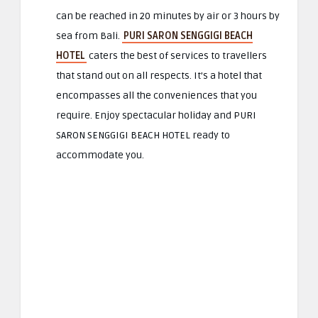
can be reached in 20 minutes by air or 3 hours by
sea from Bali.
PURI SARON SENGGIGI BEACH
HOTEL
caters the best of services to travellers
that stand out on all respects. It’s a hotel that
encompasses all the conveniences that you
require. Enjoy spectacular holiday and PURI
SARON SENGGIGI BEACH HOTEL ready to
accommodate you.