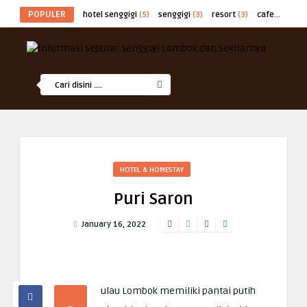
POPULER
hotel senggigi
(5)
senggigi
(3)
resort
(3)
cafe
(2)
at
HOTEL & HOMESTAY
Puri Saron
January 16, 2022
ulau Lombok memiliki pantai putih