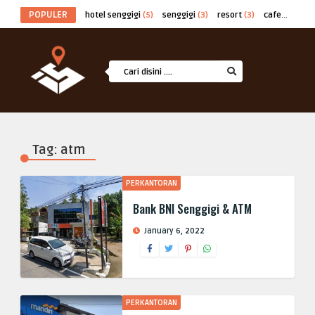
POPULER
hotel senggigi
(5)
senggigi
(3)
resort
(3)
cafe
(2)
at
Tag: atm
PERKANTORAN
Bank BNI Senggigi & ATM
January 6, 2022
PERKANTORAN